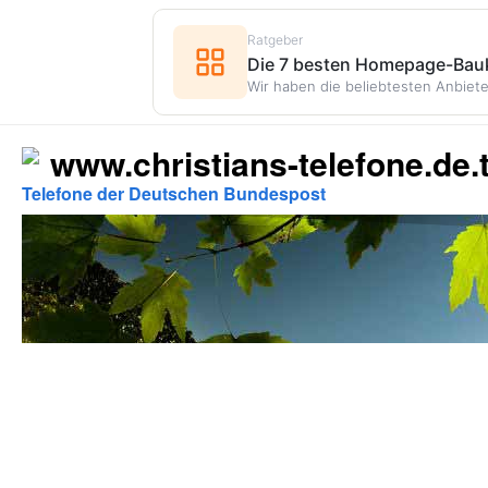
Ratgeber
Die 7 besten Homepage-Bauk
Wir haben die beliebtesten Anbiete
www.christians-telefone.de.t
Telefone der Deutschen Bundespost